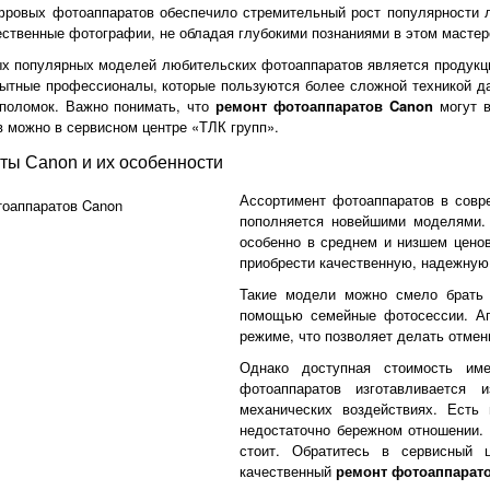
ровых фотоаппаратов обеспечило стремительный рост популярности л
ественные фотографии, не обладая глубокими познаниями в этом масте
х популярных моделей любительских фотоаппаратов является продукция
ытные профессионалы, которые пользуются более сложной техникой дан
поломок. Важно понимать, что
ремонт фотоаппаратов Canon
могут в
в можно в сервисном центре «ТЛК групп».
ты Canon и их особенности
Ассортимент фотоаппаратов в совр
пополняется новейшими моделями.
особенно в среднем и низшем цено
приобрести качественную, надежну
Такие модели можно смело брать 
помощью семейные фотосессии. Ап
режиме, что позволяет делать отмен
Однако доступная стоимость им
фотоаппаратов изготавливается 
механических воздействиях. Есть 
недостаточно бережном отношении.
стоит. Обратитесь в сервисный 
качественный
ремонт фотоаппарат