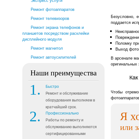
Экспресс услуги
Ремонт фотоаппаратов
Безусловно, 
Ремонт телевизоров
поддается исп
Ремонт экрана телефонов и
Неисправнос
планшетов посредством расклейки
Повреждени
дисплейного модуля
Поломку при
Ремонт магнитол
Выход фотов
Ремонт автоусилителей
В арсенале ма
оригинальных 
Наши преимущества
Как
Быстро
Чтобы отремо
Ремонт и обслуживание
фотоаппаратов 
оборудования выполняем в
кратчайший срок.
Я х
Профессионально
Работы по ремонту и
или з
обслуживанию выполняются
сертифицированными