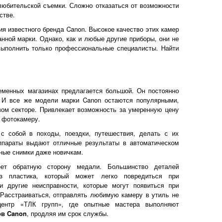
юбительской съемки. Сложно отказаться от возможности
рстве.
 известного бренда Canon. Высокое качество этих камер
ной марки. Однако, как и любые другие приборы, они не
ыполнить только профессиональные специалисты. Найти
еменных магазинах предлагается большой. Он постоянно
 И все же модели марки Canon остаются популярными,
вом секторе. Привлекает возможность за умеренную цену
ю фотокамеру.
с собой в походы, поездки, путешествия, делать с их
параты выдают отличные результаты в автоматическом
ные снимки даже новичкам.
еет обратную сторону медали. Большинство деталей
из пластика, который может легко повредиться при
и другие неисправности, которые могут появиться при
 Расстраиваться, отправлять любимую камеру в утиль не
центр «ТЛК групп», где опытные мастера выполняют
ов Canon
, продляя им срок службы.